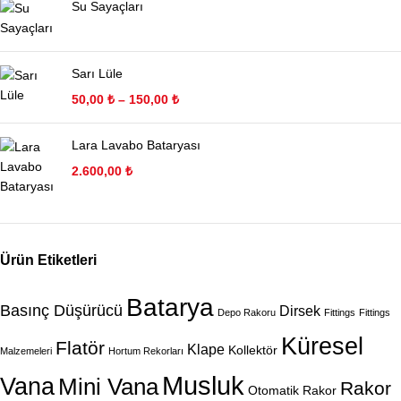
Su Sayaçları
Sarı Lüle
50,00
₺
–
150,00
₺
Lara Lavabo Bataryası
2.600,00
₺
Ürün Etiketleri
Batarya
Basınç Düşürücü
Dirsek
Depo Rakoru
Fittings
Fittings
Küresel
Flatör
Klape
Kollektör
Malzemeleri
Hortum Rekorları
Musluk
Vana
Mini Vana
Rakor
Otomatik Rakor