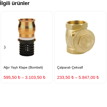
İlgili ürünler
Ağır Yaylı Klape (Bombeli)
Çalparalı Çekvalf
595,50
₺
–
3.103,50
₺
233,50
₺
–
5.847,00
₺