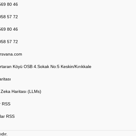
569 80 46
058 57 72
569 80 46
058 57 72
rsvana.com
taran Köyü OSB 4.Sokak No:5 Keskin/Kırıkkale
aritası
Zeka Haritası (LLMs)
r RSS
lar RSS
dır.