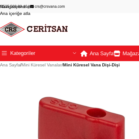
Navigasyona atla
0535 569 80 46
|
crs@crsvana.com
Ana içeriğe atla
Kategoriler
Ana Sayfa
Mağaz
Ana Sayfa
/
Mini Küresel Vanalar
/
Mini Küresel Vana Dişi-Dişi