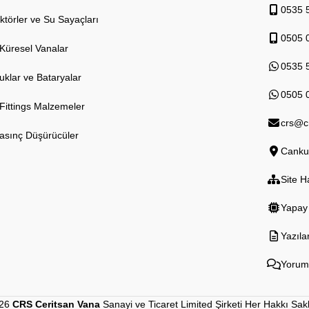
0535 
ektörler ve Su Sayaçları
0505 
 Küresel Vanalar
0535 
uklar ve Bataryalar
0505 
 Fittings Malzemeler
crs@c
asınç Düşürücüler
Cankur
Site H
Yapay 
Yazıla
Yorum
026
CRS Ceritsan Vana
Sanayi ve Ticaret Limited Şirketi Her Hakkı Saklı