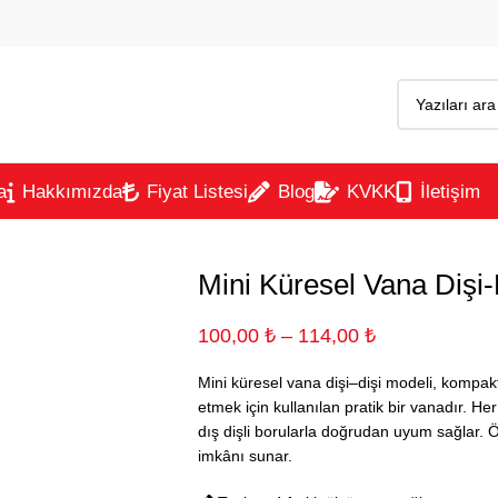
a
Hakkımızda
Fiyat Listesi
Blog
KVKK
İletişim
Mini Küresel Vana Dişi-
100,00
₺
–
114,00
₺
Mini küresel vana dişi–dişi modeli, kompakt
etmek için kullanılan pratik bir vanadır. Her 
dış dişli borularla doğrudan uyum sağlar. Öz
imkânı sunar.