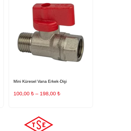
Mini Küresel Vana Erkek-Dişi
Mini Küresel V
100,00
₺
–
198,00
₺
108,00
₺