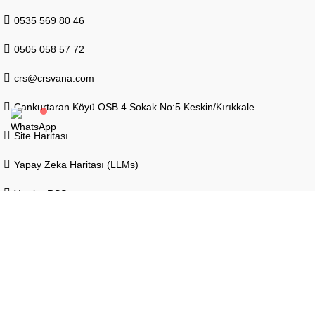
0535 569 80 46
0505 058 57 72
crs@crsvana.com
Cankurtaran Köyü OSB 4.Sokak No:5 Keskin/Kırıkkale
Site Haritası
Yapay Zeka Haritası (LLMs)
Yazılar RSS
Yorumlar RSS
Ⓒ Copyright 2010 - 2026
CRS Ceritsan Vana
Sanayi ve Ticaret
Limited Şirketi Her Hakkı Saklıdır.
Kogo Grafik
Tarafından Tasarlanmış ve Geliştirilmiştir.
Mağaza