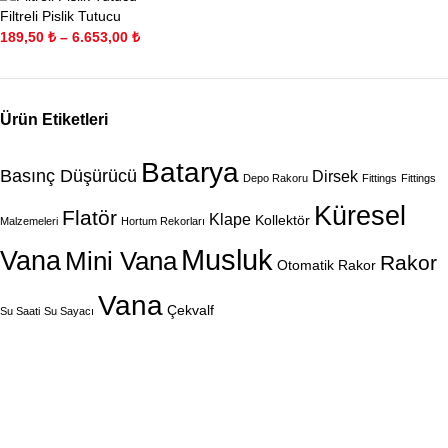
Filtreli Pislik Tutucu
189,50
₺
–
6.653,00
₺
Ürün Etiketleri
Batarya
Basınç Düşürücü
Dirsek
Depo Rakoru
Fittings
Fittings
Küresel
Flatör
Klape
Kollektör
Malzemeleri
Hortum Rekorları
Musluk
Vana
Mini Vana
Rakor
Otomatik Rakor
Vana
Çekvalf
Su Saati
Su Sayacı